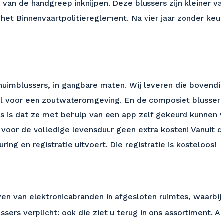
 van de handgreep inknijpen. Deze blussers zijn kleiner v
et Binnenvaartpolitiereglement. Na vier jaar zonder keu
huimblussers, in gangbare maten. Wij leveren die bovendi
aal voor een zoutwateromgeving. En de composiet blussers 
rs is dat ze met behulp van een app zelf gekeurd kunnen
u voor de volledige levensduur geen extra kosten! Vanuit
ng en registratie uitvoert. Die registratie is kosteloos!
ven van elektronicabranden in afgesloten ruimtes, waarbi
ssers verplicht: ook die ziet u terug in ons assortiment. 