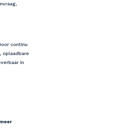
anvraag,
Door continu
e, oplaadbare
everbaar in
 meer