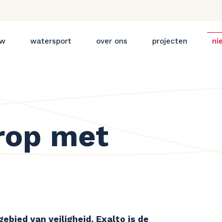
uw
watersport
over ons
projecten
ni
orop met
ebied van veiligheid. Exalto is de