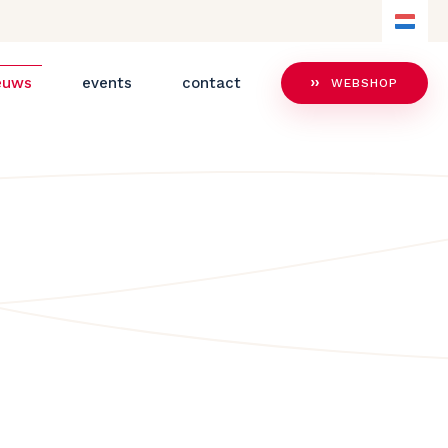
NL
NL
euws
events
contact
WEBSHOP
DE
EN