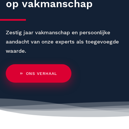
op
zekerheid
ervaring
flexibiliteit
Zestig jaar vakmanschap en persoonlijke
kennis
aandacht van onze experts als toegevoegde
trends
waarde.
relatie
snelheid
ONS VERHAAL
expertise
innovatie
vakmanschap
zekerheid