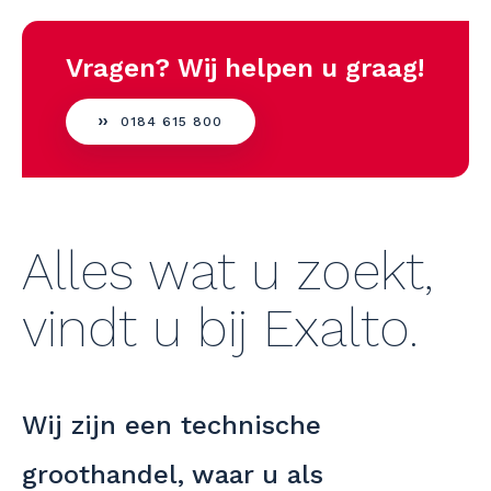
ervaring
flexibiliteit
Vragen? Wij helpen u graag!
kennis
trends
0184 615 800
relatie
snelheid
Alles wat u zoekt,
vindt u bij Exalto.
Wij zijn een technische
groothandel, waar u als