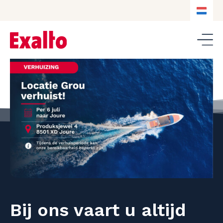
NL
NL
DE
EN
snelheid
expertise
innovatie
Bij ons vaart u altijd
vakmanschap