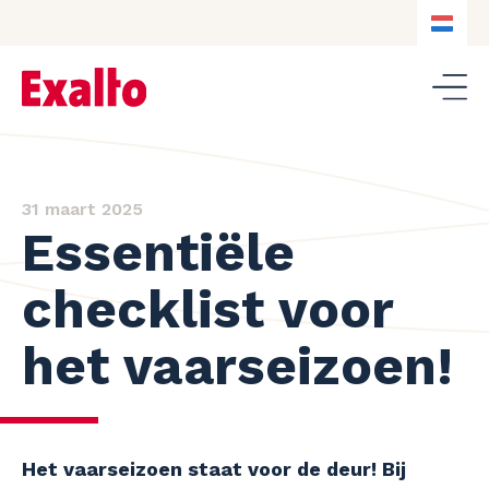
NL
NL
DE
EN
31 maart 2025
Essentiële
checklist voor
het vaarseizoen!
Het vaarseizoen staat voor de deur! Bij