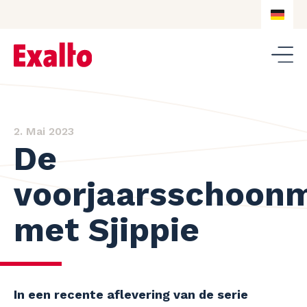
DE
NL
DE
EN
2. Mai 2023
De
voorjaarsschoon
met Sjippie
In een recente aflevering van de serie