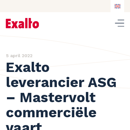
EN
NL
DE
EN
5 april 2022
Exalto
leverancier ASG
– Mastervolt
commerciële
vaart