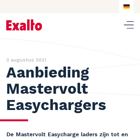
DE
NL
DE
EN
3 augustus 2021
Aanbieding
Mastervolt
Easychargers
De Mastervolt Easycharge laders zijn tot en