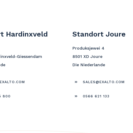
t Hardinxveld
Standort Joure
Produksjewei 4
dinxveld-Giessendam
8501 XD Joure
nde
Die Niederlande
EXALTO.COM
SALES@EXALTO.COM
5 800
0566 621 133