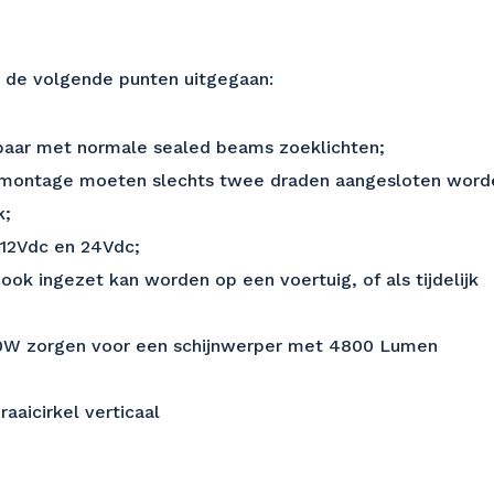
an de volgende punten uitgegaan:
ijkbaar met normale sealed beams zoeklichten;
j montage moeten slechts twee draden aangesloten word
k;
 12Vdc en 24Vdc;
ok ingezet kan worden op een voertuig, of als tijdelijk
k 10W zorgen voor een schijnwerper met 4800 Lumen
aaicirkel verticaal