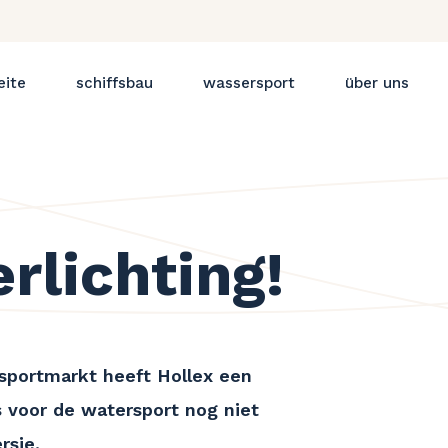
eite
schiffsbau
wassersport
über uns
erlichting!
rsportmarkt heeft Hollex een
 voor de watersport nog niet
ersie.