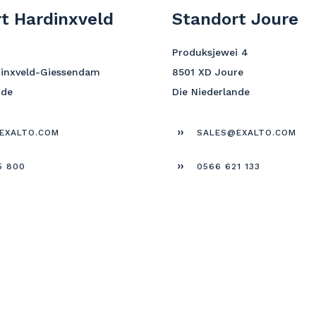
t Hardinxveld
Standort Joure
Produksjewei 4
dinxveld-Giessendam
8501 XD Joure
nde
Die Niederlande
EXALTO.COM
SALES@EXALTO.COM
5 800
0566 621 133