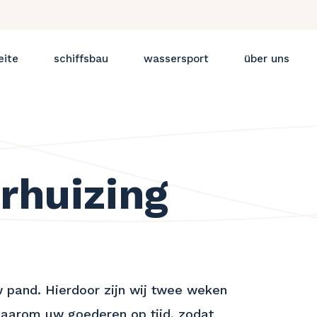
eite
schiffsbau
wassersport
über uns
rhuizing
w pand. Hierdoor zijn wij twee weken
l daarom uw goederen op tijd, zodat