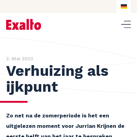
DE
NL
DE
EN
2. Mai 2023
Verhuizing als
ijkpunt
Zo net na de zomerperiode is het een
uitgelezen moment voor Jurrian Krijnen de
eerste helft van het jaar te bespreken.