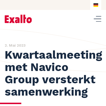
DE
NL
DE
EN
2. Mai 2023
Kwartaalmeeting
met Navico
Group versterkt
samenwerking